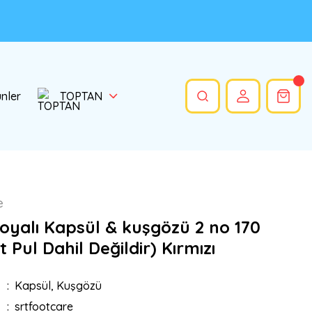
ünler
TOPTAN
e
Boyalı Kapsül & kuşgözü 2 no 170
t Pul Dahil Değildir) Kırmızı
Kapsül, Kuşgözü
srtfootcare