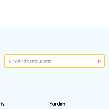
bilirsiniz.
riş
Yardım