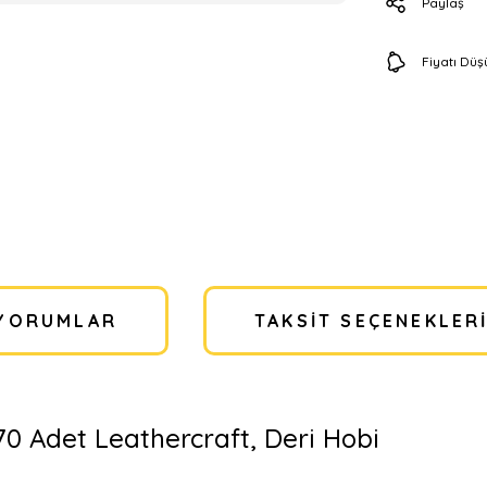
Paylaş
Fiyatı Dü
YORUMLAR
TAKSIT SEÇENEKLER
70 Adet Leathercraft, Deri Hobi