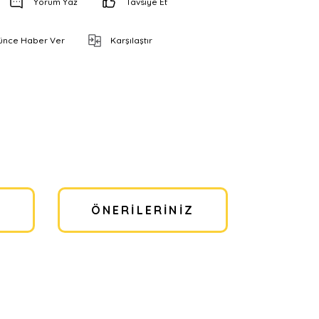
Yorum Yaz
Tavsiye Et
şünce Haber Ver
Karşılaştır
I
ÖNERILERINIZ