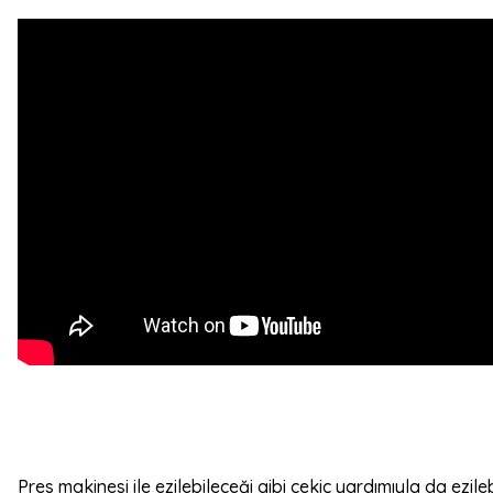
Pres makinesi ile ezilebileceği gibi çekiç yardımıyla da ezileb