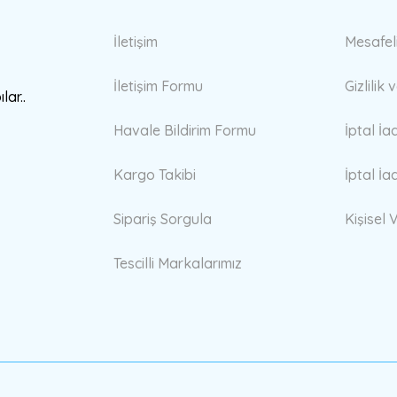
Gönder
İletişim
Mesafel
İletişim Formu
Gizlilik
lar..
Havale Bildirim Formu
İptal İa
Kargo Takibi
İptal İa
Sipariş Sorgula
Kişisel V
Tescilli Markalarımız