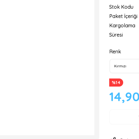
Stok Kodu
Paket İçeriği 
Kargolama
Süresi
Renk
%14
14,9