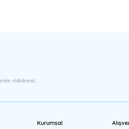
a yetersiz gördüğünüz noktaları öneri formunu kullanarak tarafımıza ilete
Bu ürüne ilk yorumu siz yapın!
Yorum Yaz
ar olabilirsiniz.
Kurumsal
Alışve