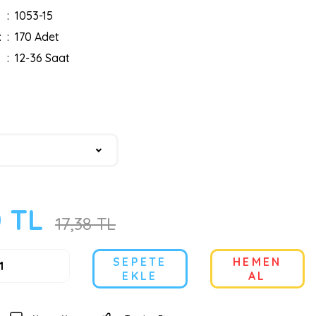
1053-15
:
170 Adet
12-36 Saat
0 TL
17,38 TL
SEPETE
HEMEN
EKLE
AL