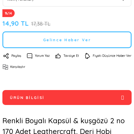
%14
14,90 TL
17,38 TL
Gelince Haber Ver
Paylaş
Yorum Yaz
Tavsiye Et
Fiyatı Düşünce Haber Ver
Karşılaştır
ÜRÜN BILGISI
Renkli Boyalı Kapsül & kuşgözü 2 no
170 Adet Leathercraft, Deri Hobi