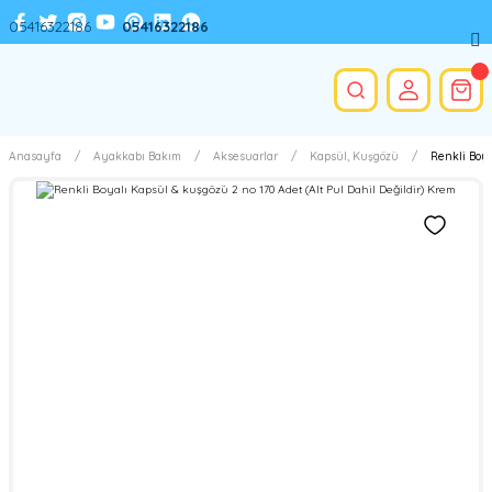
05416322186
05416322186
Anasayfa
Ayakkabı Bakım
Aksesuarlar
Kapsül, Kuşgözü
Renkli Boya