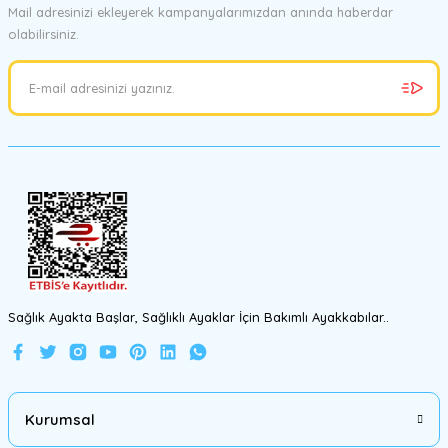
Yorum Yaz
Mail adresinizi ekleyerek kampanyalarımızdan anında haberdar
olabilirsiniz.
Ürün resmi kalitesiz, bozuk veya görüntülenemiyor.
Ürün açıklamasında eksik bilgiler bulunuyor.
Ürün bilgilerinde hatalar bulunuyor.
Ürün fiyatı diğer sitelerden daha pahalı.
Bu ürüne benzer farklı alternatifler olmalı.
Gönder
Sağlık Ayakta Başlar, Sağlıklı Ayaklar İçin Bakımlı Ayakkabılar..
Kurumsal