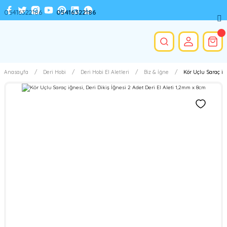
05416322186
05416322186
Anasayfa
Deri Hobi
Deri Hobi El Aletleri
Biz & İğne
Kör Uçlu Saraç iğ