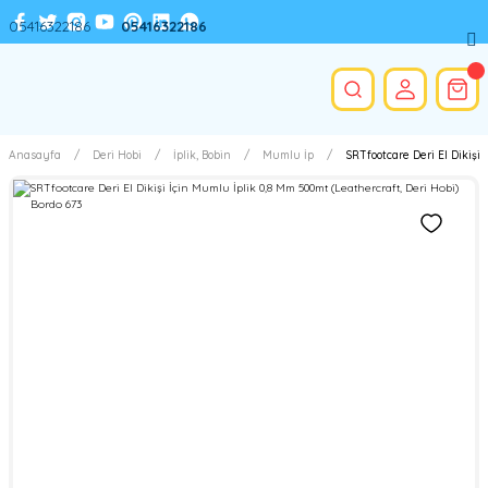
05416322186
05416322186
Anasayfa
Deri Hobi
İplik, Bobin
Mumlu İp
SRTfootcare Deri El Dikişi 