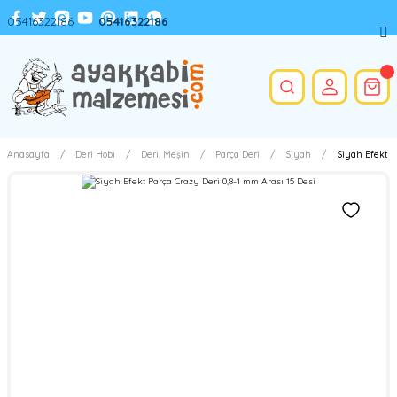
05416322186
05416322186
Anasayfa
Deri Hobi
Deri, Meşin
Parça Deri
Siyah
Siyah Efekt P