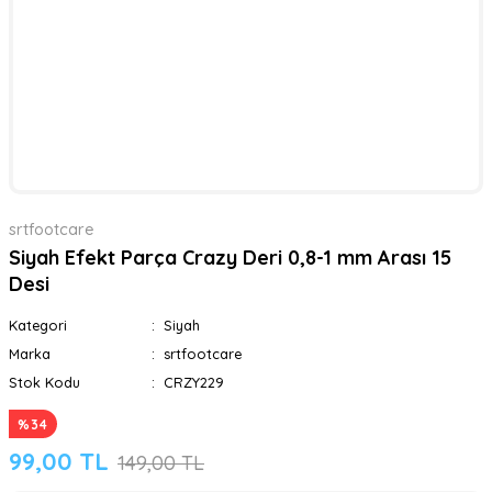
srtfootcare
Siyah Efekt Parça Crazy Deri 0,8-1 mm Arası 15
Desi
Kategori
Siyah
Marka
srtfootcare
Stok Kodu
CRZY229
%34
99,00 TL
149,00 TL