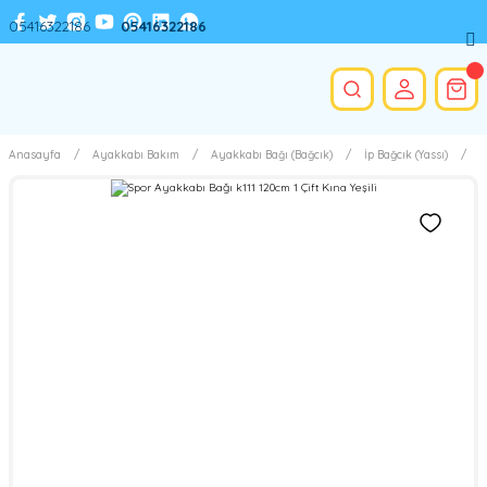
05416322186
05416322186
Anasayfa
Ayakkabı Bakım
Ayakkabı Bağı (Bağcık)
İp Bağcık (Yassı)
S