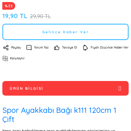
%33
19,90 TL
29,90 TL
Gelince Haber Ver
Paylaş
Yorum Yaz
Tavsiye Et
Fiyatı Düşünce Haber Ver
Karşılaştır
ÜRÜN BILGISI
Spor Ayakkabı Bağı k111 120cm 1
Çift
Yassı örgü bağcıklarımız spor ayakkabılarınızın görünümüne ve