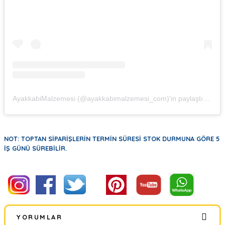
AyakkabiMalzemesi (@ayakkabimalzemesi_com)'in paylaştığı bir gönderi
NOT: TOPTAN SİPARİŞLERİN TERMİN SÜRESİ STOK DURMUNA GÖRE 5
İŞ GÜNÜ SÜREBİLİR.
YORUMLAR