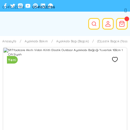
05416322186
05416322186
Anasayfa
Ayakkabı Bakım
Ayakkabı Bağı (Bağcık)
(E)Lastik Bağcık (Yassı)
Yeni