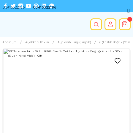
05416322186
05416322186
Anasayfa
Ayakkabı Bakım
Ayakkabı Bağı (Bağcık)
(E)Lastik Bağcık (Yassı)