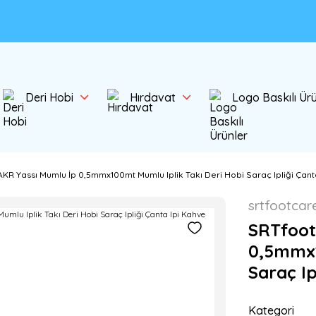
Deri Hobi
Hırdavat
Logo Baskılı Ür
KR Yassı Mumlu İp 0,5mmx100mt Mumlu Iplik Takı Deri Hobi Saraç Ipliği Çant
srtfootcar
SRTfoot
0,5mmx1
Saraç Ip
Kategori