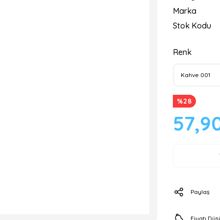
Marka
Stok Kodu
Renk
%28
57,9
Paylaş
Fiyatı Dü