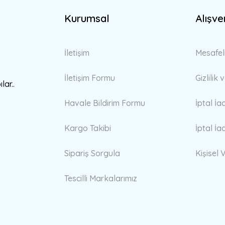
Kurumsal
Alışve
Gönder
İletişim
Mesafel
İletişim Formu
Gizlilik
lar..
Havale Bildirim Formu
İptal İa
Kargo Takibi
İptal İa
Sipariş Sorgula
Kişisel V
Tescilli Markalarımız