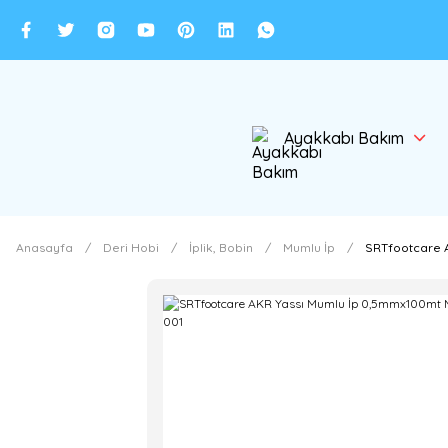
Ayakkabı Bakım
Anasayfa
Deri Hobi
İplik, Bobin
Mumlu İp
SRTfootcare A