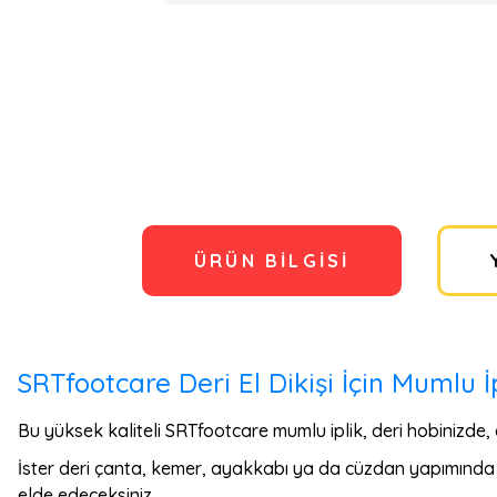
ÜRÜN BILGISI
SRTfootcare Deri El Dikişi İçin Mumlu 
Bu yüksek kaliteli SRTfootcare mumlu iplik, deri hobinizde, e
İster deri çanta, kemer, ayakkabı ya da cüzdan yapımında k
elde edeceksiniz.