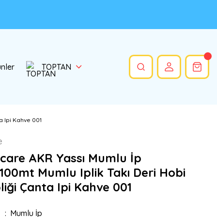
ünler
TOPTAN
a Ipi Kahve 001
e
care AKR Yassı Mumlu İp
00mt Mumlu Iplik Takı Deri Hobi
liği Çanta Ipi Kahve 001
Mumlu İp