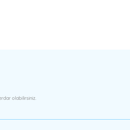
a yetersiz gördüğünüz noktaları öneri formunu kullanarak tarafımıza ilete
Bu ürüne ilk yorumu siz yapın!
Yorum Yaz
ar olabilirsiniz.