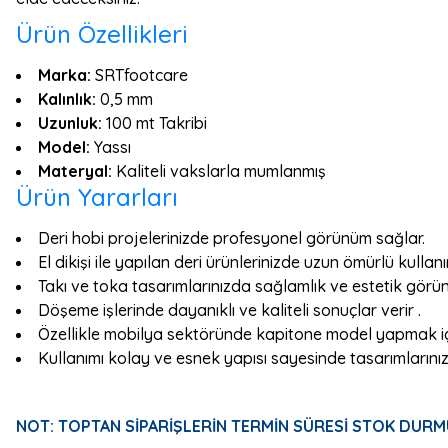
Ürün Özellikleri
Marka:
SRTfootcare
Kalınlık:
0,5 mm
Uzunluk:
100 mt Takribi
Model:
Yassı
Materyal:
Kaliteli vakslarla mumlanmış
Ürün Yararları
Deri hobi projelerinizde profesyonel görünüm sağlar.
El dikişi ile yapılan deri ürünlerinizde uzun ömürlü kullan
Takı ve toka tasarımlarınızda sağlamlık ve estetik görü
Döşeme işlerinde dayanıklı ve kaliteli sonuçlar verir .
Özellikle mobilya sektöründe kapitone model yapmak iç
Kullanımı kolay ve esnek yapısı sayesinde tasarımlarını
NOT: TOPTAN SİPARİŞLERİN TERMİN SÜRESİ STOK DURM