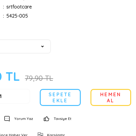
srtfootcare
5425-005
0 TL
79,90 TL
SEPETE
HEMEN
EKLE
AL
Yorum Yaz
Tavsiye Et
şünce Haber Ver
Karşılaştır