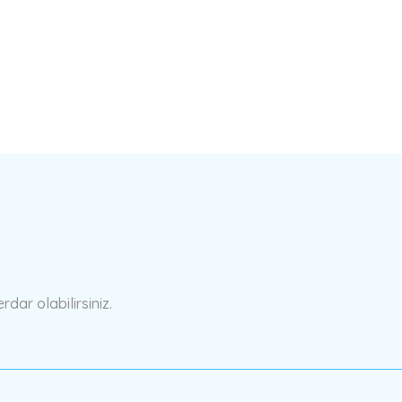
a yetersiz gördüğünüz noktaları öneri formunu kullanarak tarafımıza ilete
Bu ürüne ilk yorumu siz yapın!
Yorum Yaz
ar olabilirsiniz.