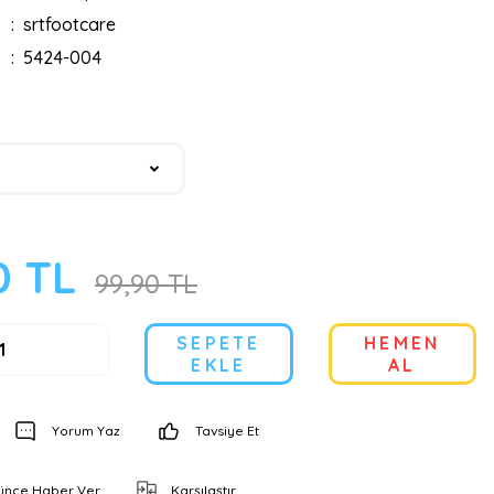
srtfootcare
5424-004
0 TL
99,90 TL
SEPETE
HEMEN
EKLE
AL
Yorum Yaz
Tavsiye Et
şünce Haber Ver
Karşılaştır