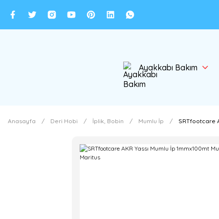
Ayakkabı Bakım
Anasayfa
Deri Hobi
İplik, Bobin
Mumlu İp
SRTfootcare A