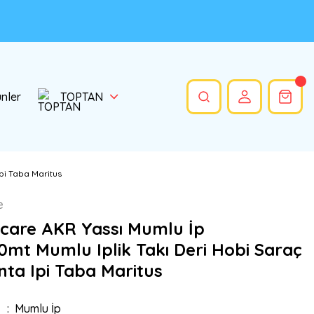
ünler
TOPTAN
pi Taba Maritus
e
care AKR Yassı Mumlu İp
mt Mumlu Iplik Takı Deri Hobi Saraç
anta Ipi Taba Maritus
Mumlu İp