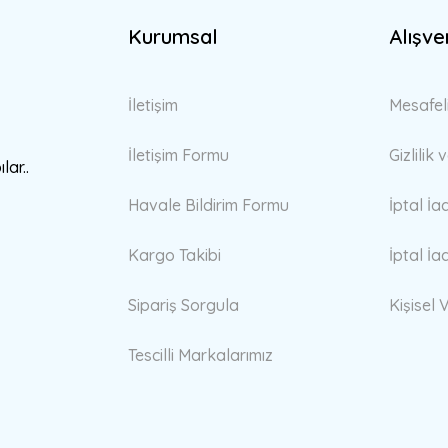
Kurumsal
Alışve
Gönder
İletişim
Mesafel
İletişim Formu
Gizlilik
lar..
Havale Bildirim Formu
İptal İa
Kargo Takibi
İptal İa
Sipariş Sorgula
Kişisel V
Tescilli Markalarımız