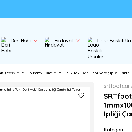
Deri Hobi
Hırdavat
Logo Baskılı Ür
KR Yassı Mumlu İp 1mmx100mt Mumlu Iplik Takı Deri Hobi Saraç Ipliği Çanta I
srtfootcar
SRTfoot
1mmx100
Ipliği Ç
Kategori