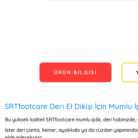
ÜRÜN BILGISI
SRTfootcare Deri El Dikişi İçin Mumlu 
Bu yüksek kaliteli SRTfootcare mumlu iplik, deri hobinizde, e
İster deri çanta, kemer, ayakkabı ya da cüzdan yapımında k
elde edeceksiniz.