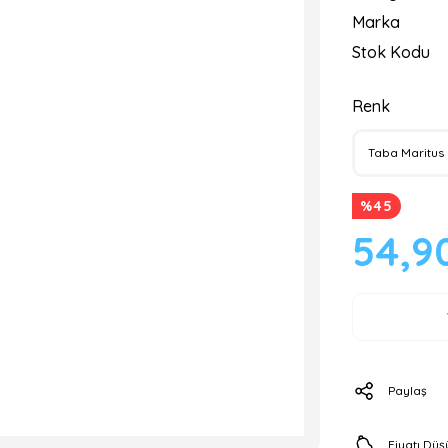
Marka
Stok Kodu
Renk
%45
54,9
Paylaş
Fiyatı Dü