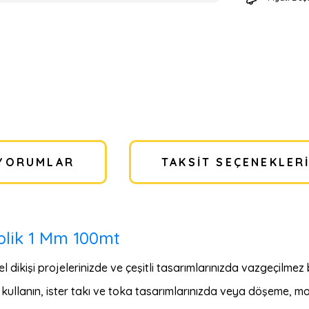
YORUMLAR
TAKSIT SEÇENEKLER
İplik 1 Mm 100mt
l dikişi projelerinizde ve çeşitli tasarımlarınızda vazgeçilmez 
ullanın, ister takı ve toka tasarımlarınızda veya döşeme, mo