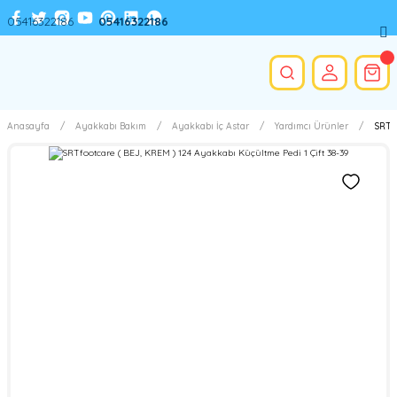
05416322186
05416322186
Anasayfa
Ayakkabı Bakım
Ayakkabı İç Astar
Yardımcı Ürünler
SRTfo