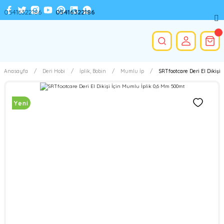
05416322186
05416322186
Anasayfa
Deri Hobi
İplik, Bobin
Mumlu İp
SRTfootcare Deri El Dikişi
Yeni