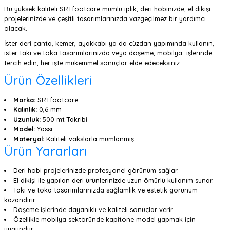
Bu yüksek kaliteli SRTfootcare mumlu iplik, deri hobinizde, el dikişi
projelerinizde ve çeşitli tasarımlarınızda vazgeçilmez bir yardımcı
olacak.
İster deri çanta, kemer, ayakkabı ya da cüzdan yapımında kullanın,
ister takı ve toka tasarımlarınızda veya döşeme, mobilya işlerinde
tercih edin, her işte mükemmel sonuçlar elde edeceksiniz.
Ürün Özellikleri
Marka:
SRTfootcare
Kalınlık:
0,6 mm
Uzunluk:
500 mt Takribi
Model:
Yassı
Materyal:
Kaliteli vakslarla mumlanmış
Ürün Yararları
Deri hobi projelerinizde profesyonel görünüm sağlar.
El dikişi ile yapılan deri ürünlerinizde uzun ömürlü kullanım sunar.
Takı ve toka tasarımlarınızda sağlamlık ve estetik görünüm
kazandırır.
Döşeme işlerinde dayanıklı ve kaliteli sonuçlar verir .
Özellikle mobilya sektöründe kapitone model yapmak için
uygundur.