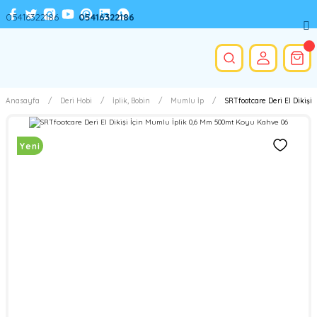
05416322186
05416322186
Anasayfa
Deri Hobi
İplik, Bobin
Mumlu İp
SRTfootcare Deri El Dikişi
Yeni