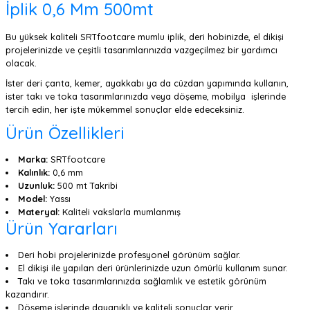
İplik 0,6 Mm 500mt
Bu yüksek kaliteli SRTfootcare mumlu iplik, deri hobinizde, el dikişi
projelerinizde ve çeşitli tasarımlarınızda vazgeçilmez bir yardımcı
olacak.
İster deri çanta, kemer, ayakkabı ya da cüzdan yapımında kullanın,
ister takı ve toka tasarımlarınızda veya döşeme, mobilya işlerinde
tercih edin, her işte mükemmel sonuçlar elde edeceksiniz.
Ürün Özellikleri
Marka:
SRTfootcare
Kalınlık:
0,6 mm
Uzunluk:
500 mt Takribi
Model:
Yassı
Materyal:
Kaliteli vakslarla mumlanmış
Ürün Yararları
Deri hobi projelerinizde profesyonel görünüm sağlar.
El dikişi ile yapılan deri ürünlerinizde uzun ömürlü kullanım sunar.
Takı ve toka tasarımlarınızda sağlamlık ve estetik görünüm
kazandırır.
Döşeme işlerinde dayanıklı ve kaliteli sonuçlar verir .