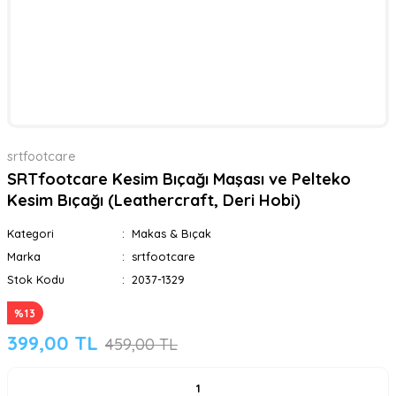
srtfootcare
SRTfootcare Kesim Bıçağı Maşası ve Pelteko
Kesim Bıçağı (Leathercraft, Deri Hobi)
Kategori
Makas & Bıçak
Marka
srtfootcare
Stok Kodu
2037-1329
%13
399,00 TL
459,00 TL