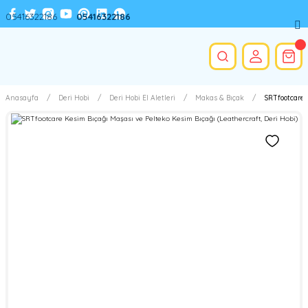
05416322186
05416322186
Anasayfa
Deri Hobi
Deri Hobi El Aletleri
Makas & Bıçak
SRTfootcare 