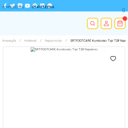
05416322186
05416322186
Anasayfa
Hırdavat
Yapıştırıcılar
SRTFOOTCARE Kunduracı Tipi T28 Yapıştı