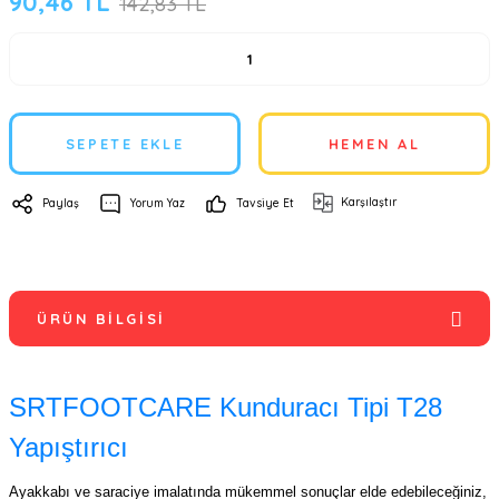
90,46 TL
142,83 TL
SEPETE EKLE
HEMEN AL
Karşılaştır
Paylaş
Yorum Yaz
Tavsiye Et
ÜRÜN BILGISI
SRTFOOTCARE Kunduracı Tipi T28
Yapıştırıcı
Ayakkabı ve saraciye imalatında mükemmel sonuçlar elde edebileceğiniz,