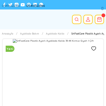
05416322186
05416322186
Anasayfa
Ayakkabı Bakım
Ayakkabı Kalıbı
SrtFootCare Plastik Ayarlı Aya
Yeni