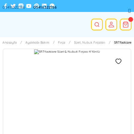
05416322186
05416322186
Anasayfa
Ayakkabı Bakım
Fırça
Süet, Nubuk Fırçaları
SRTfootcare S