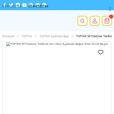
05416322186
05416322186
Anasayfa
TOPTAN
TOPTAN Ayakkabı Bağı
TOPTAN SRTfootcare TakBırak Y