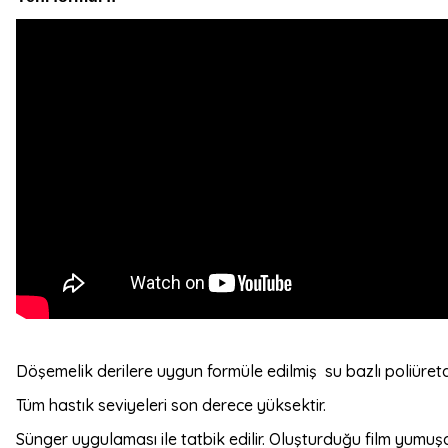
Döşemelik derilere uygun formüle edilmiş su bazlı poliüretan
Tüm hastık seviyeleri son derece yüksektir.
Sünger uygulaması ile tatbik edilir. Oluşturduğu film yumuş