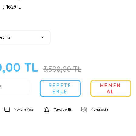
1629-L
0,00 TL
3.500,00 TL
SEPETE
HEMEN
EKLE
AL
Yorum Yaz
Tavsiye Et
Karşılaştır