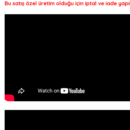
Bu satış özel üretim olduğu için iptal ve iade yap
.