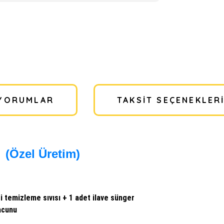
YORUMLAR
TAKSIT SEÇENEKLER
(Özel Üretim)
si temizleme sıvısı + 1 adet ilave sünger
macunu