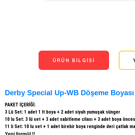
ÜRÜN BILGISI
Derby Special Up-WB Döşeme Boyası 
PAKET İÇERİĞİ:
3 Lü Set: 1 adet 1 lt boya + 2 adet siyah yumuşak sünger
10 lu Set: 3 lü set + 3 adet sabitleme cilası + 3 adet boya önce
11 li Set: 10 lu set + 1 adet birebir boya renginde deri çatlak 
Yeni formül !!