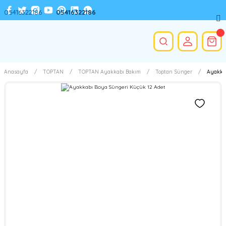
05416322186
05416322186
Anasayfa
TOPTAN
TOPTAN Ayakkabı Bakım
Toptan Sünger
Ayakkab