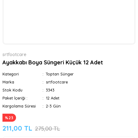
srtfootcare
Ayakkabı Boya Süngeri Küçük 12 Adet
Kategori
Toptan Sünger
Marka
srtfootcare
Stok Kodu
3343
Paket İçeriği :
12 Adet
Kargolama Süresi
2-3 Gün
%23
211,00 TL
275,00 TL