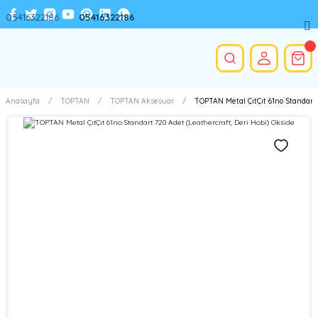
05416322186
05416322186
Anasayfa
TOPTAN
TOPTAN Aksesuar
TOPTAN Metal ÇıtÇıt 61no Standart 