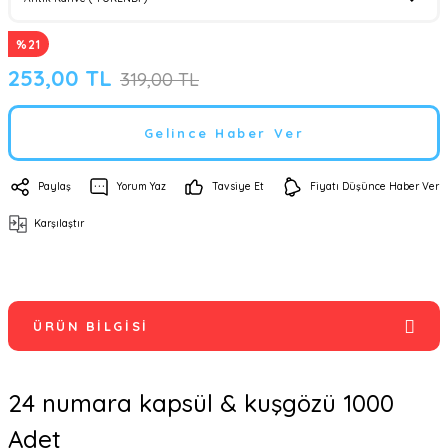
%21
253,00 TL
319,00 TL
Gelince Haber Ver
Paylaş
Yorum Yaz
Tavsiye Et
Fiyatı Düşünce Haber Ver
Karşılaştır
ÜRÜN BILGISI
24 numara kapsül & kuşgözü 1000
Adet