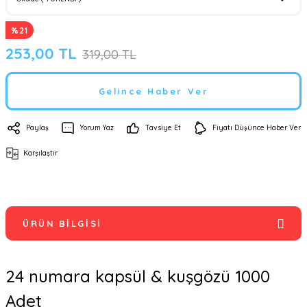
%21
253,00 TL
319,00 TL
Gelince Haber Ver
Paylaş
Yorum Yaz
Tavsiye Et
Fiyatı Düşünce Haber Ver
Karşılaştır
ÜRÜN BILGISI
24 numara kapsül & kuşgözü 1000
Adet