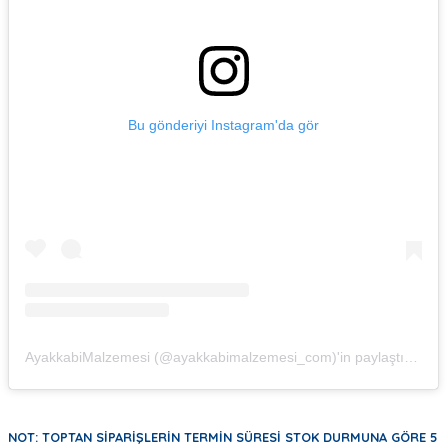
Bu gönderiyi Instagram'da gör
AyakkabiMalzemesi (@ayakkabimalzemesi_com)'in paylaştığı bir gönderi
NOT: TOPTAN SİPARİŞLERİN TERMİN SÜRESİ STOK DURMUNA GÖRE 5