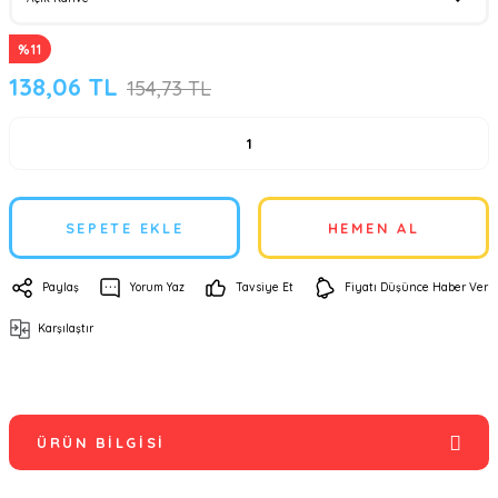
%11
138,06 TL
154,73 TL
SEPETE EKLE
HEMEN AL
Paylaş
Yorum Yaz
Tavsiye Et
Fiyatı Düşünce Haber Ver
Karşılaştır
ÜRÜN BILGISI