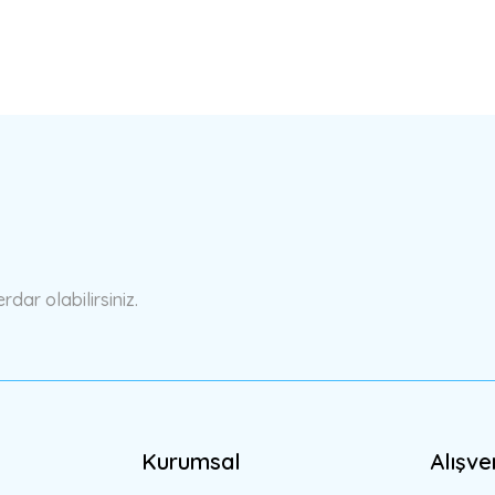
a yetersiz gördüğünüz noktaları öneri formunu kullanarak tarafımıza ilete
Bu ürüne ilk yorumu siz yapın!
Yorum Yaz
ar olabilirsiniz.
Kurumsal
Alışve
Gönder