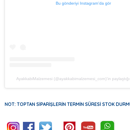
Bu gönderiyi Instagram'da gör
AyakkabiMalzemesi (@ayakkabimalzemesi_com)'in paylaştığı 
NOT: TOPTAN SİPARİŞLERİN TERMİN SÜRESİ STOK DURM