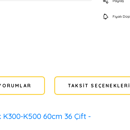
Paylaş
Fiyatı Dü
YORUMLAR
TAKSIT SEÇENEKLER
k K300-K500 60cm 36 Çift -