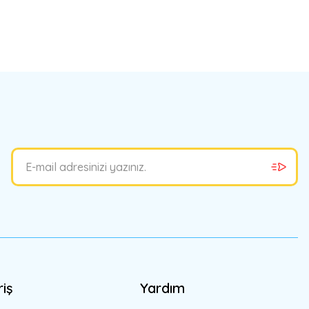
bilirsiniz.
riş
Yardım