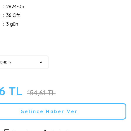
2824-05
:
36 Çift
3 gün
96 TL
154,61 TL
Gelince Haber Ver