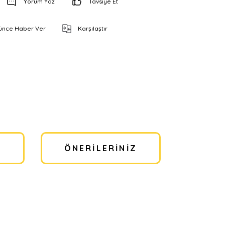
Yorum Yaz
Tavsiye Et
şünce Haber Ver
Karşılaştır
I
ÖNERILERINIZ