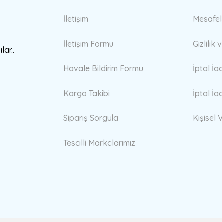
İletişim
Mesafel
İletişim Formu
Gizlilik
lar..
Havale Bildirim Formu
İptal İa
Kargo Takibi
İptal İa
Sipariş Sorgula
Kişisel V
Tescilli Markalarımız