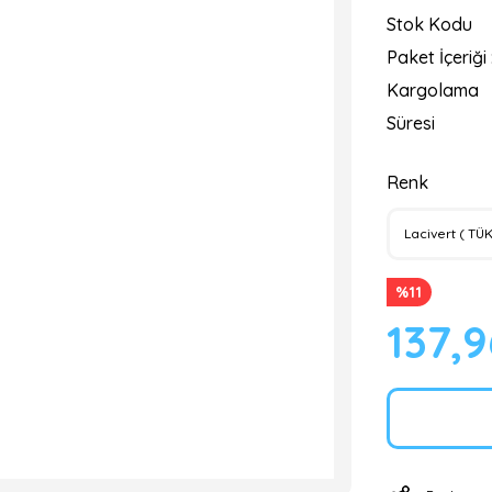
Stok Kodu
Paket İçeriği 
Kargolama
Süresi
Renk
%11
137,