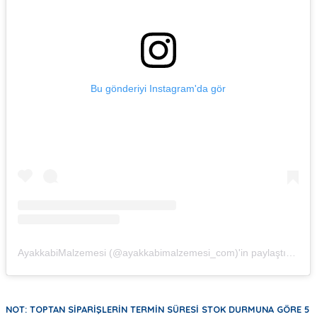
Bu gönderiyi Instagram'da gör
AyakkabiMalzemesi (@ayakkabimalzemesi_com)'in paylaştığı bir gönderi
NOT: TOPTAN SİPARİŞLERİN TERMİN SÜRESİ STOK DURMUNA GÖRE 5