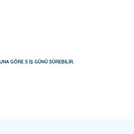
UNA GÖRE 5 İŞ GÜNÜ SÜREBİLİR.
a yetersiz gördüğünüz noktaları öneri formunu kullanarak tarafımıza ilete