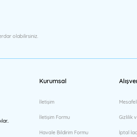
ar olabilirsiniz.
Kurumsal
Alışve
Gönder
İletişim
Mesafel
İletişim Formu
Gizlilik
lar..
Havale Bildirim Formu
İptal İa