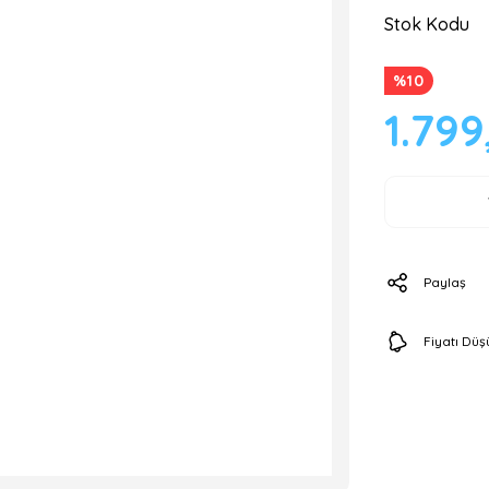
Stok Kodu
%10
1.799
Paylaş
Fiyatı Dü