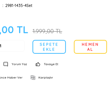
2981-1435-4Set
,00 TL
1.999,00 TL
SEPETE
HEMEN
EKLE
AL
Yorum Yaz
Tavsiye Et
şünce Haber Ver
Karşılaştır