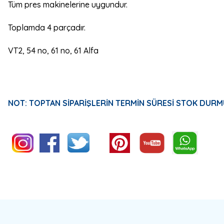
Tüm pres makinelerine uygundur.
Toplamda 4 parçadır.
VT2, 54 no, 61 no, 61 Alfa
NOT: TOPTAN SİPARİŞLERİN TERMİN SÜRESİ STOK DURM
Bu ürünün fiyat bilgisi, resim, ürün açıklamalarında ve diğer konulard
Görüş ve önerileriniz için teşekkür ederiz.