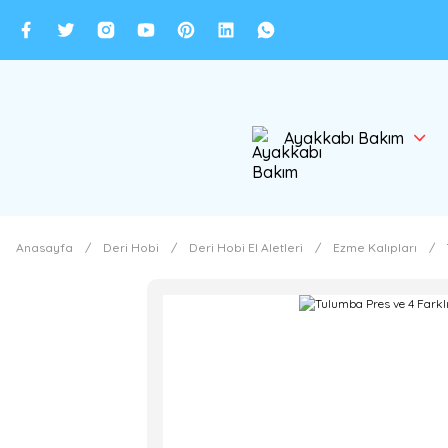
Ayakkabı Bakım
Anasayfa
Deri Hobi
Deri Hobi El Aletleri
Ezme Kalıpları