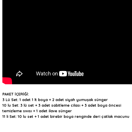
PAKET İÇERİĞİ:
3 Lü Set: 1 adet 1 lt boya + 2 adet siyah yumuşak sünger
10 lu Set: 3 lü set + 3 adet sabitleme cilası + 3 adet boya öncesi
temizleme sıvısı + 1 adet ilave sünger
11 li Set: 10 lu set + 1 adet birebir boya renginde deri çatlak macunu