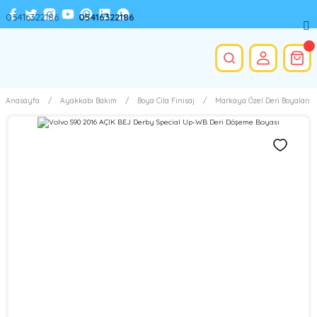
05416322186
05416322186
Anasayfa
Ayakkabı Bakım
Boya Cila Finisaj
Markaya Özel Deri Boyaları