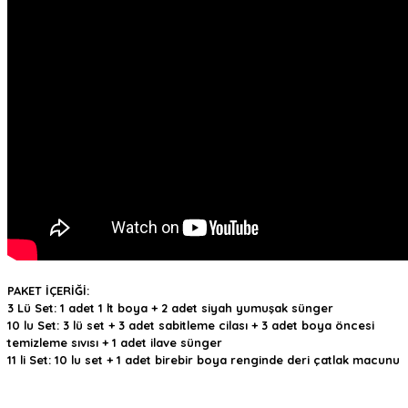
PAKET İÇERİĞİ:
3 Lü Set: 1 adet 1 lt boya + 2 adet siyah yumuşak sünger
10 lu Set: 3 lü set + 3 adet sabitleme cilası + 3 adet boya öncesi
temizleme sıvısı + 1 adet ilave sünger
11 li Set: 10 lu set + 1 adet birebir boya renginde deri çatlak macunu