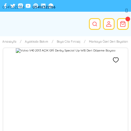
05416322186
05416322186
Anasayfa
Ayakkabı Bakım
Boya Cila Finisaj
Markaya Özel Deri Boyaları