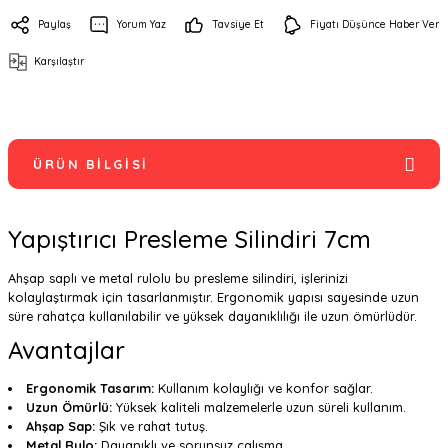
Paylaş
Yorum Yaz
Tavsiye Et
Fiyatı Düşünce Haber Ver
Karşılaştır
ÜRÜN BILGISI
Yapıştırıcı Presleme Silindiri 7cm
Ahşap saplı ve metal rulolu bu presleme silindiri, işlerinizi
kolaylaştırmak için tasarlanmıştır. Ergonomik yapısı sayesinde uzun
süre rahatça kullanılabilir ve yüksek dayanıklılığı ile uzun ömürlüdür.
Avantajlar
Ergonomik Tasarım:
Kullanım kolaylığı ve konfor sağlar.
Uzun Ömürlü:
Yüksek kaliteli malzemelerle uzun süreli kullanım.
Ahşap Sap:
Şık ve rahat tutuş.
Metal Rulo:
Dayanıklı ve sorunsuz çalışma.