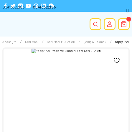
05416322186
05416322186
Anasayfa
Deri Hobi
Deri Hobi El Aletleri
Çekiç & Tokmak
Yapıştırıcı 