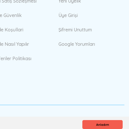
i Satış Sözleşmesi
Yeni Üyelik
 ve Güvenlik
Üye Girişi
de Koşullari
Şifremi Unuttum
de Nasıl Yapılır
Google Yorumları
eriler Politikası
Anladım