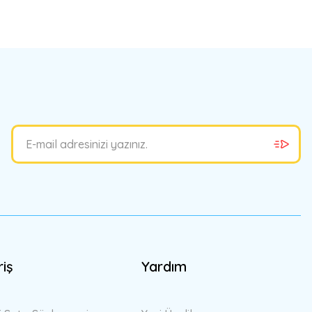
riş
Yardım