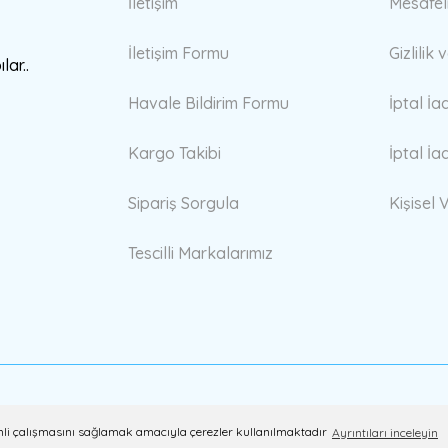
İletişim
Mesafel
İletişim Formu
Gizlilik
lar..
Havale Bildirim Formu
İptal İa
Kargo Takibi
İptal İa
Sipariş Sorgula
Kişisel V
Tescilli Markalarımız
erimli çalışmasını sağlamak amacıyla çerezler kullanılmaktadır
Ayrıntıları inceleyin
ile
ideasoft
e-