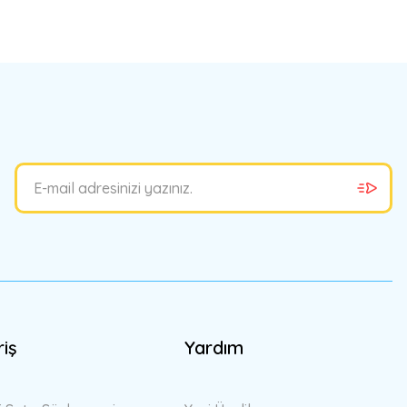
riş
Yardım