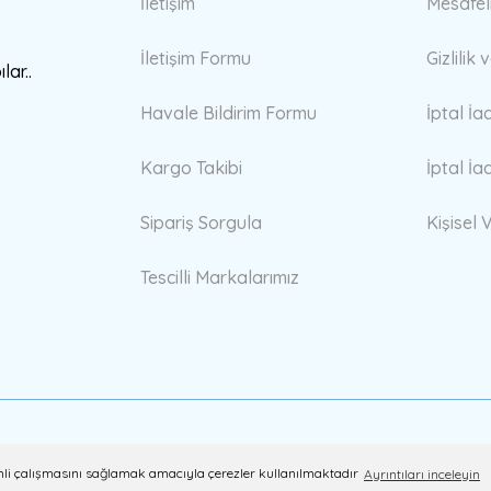
İletişim
Mesafel
İletişim Formu
Gizlilik
lar..
Havale Bildirim Formu
İptal İa
Kargo Takibi
İptal İa
Sipariş Sorgula
Kişisel V
Tescilli Markalarımız
erimli çalışmasını sağlamak amacıyla çerezler kullanılmaktadır
Ayrıntıları inceleyin
ile
ideasoft
e-