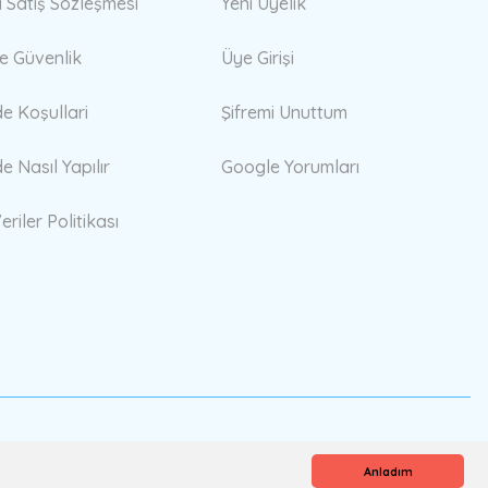
i Satış Sözleşmesi
Yeni Üyelik
 ve Güvenlik
Üye Girişi
de Koşullari
Şifremi Unuttum
de Nasıl Yapılır
Google Yorumları
eriler Politikası
Anladım