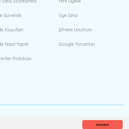
i Satış Sözleşmesi
Yeni Üyelik
 ve Güvenlik
Üye Girişi
de Koşullari
Şifremi Unuttum
de Nasıl Yapılır
Google Yorumları
eriler Politikası
Anladım