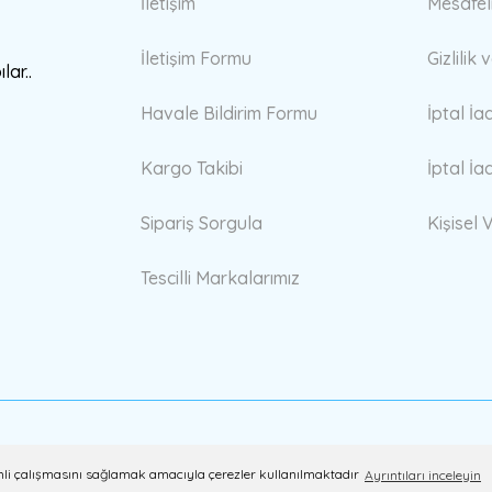
İletişim
Mesafel
İletişim Formu
Gizlilik
lar..
Havale Bildirim Formu
İptal İa
Kargo Takibi
İptal İa
Sipariş Sorgula
Kişisel V
Tescilli Markalarımız
erimli çalışmasını sağlamak amacıyla çerezler kullanılmaktadır
Ayrıntıları inceleyin
ile
ideasoft
e-