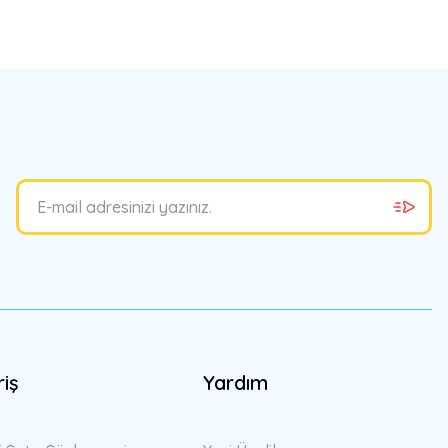
riş
Yardım